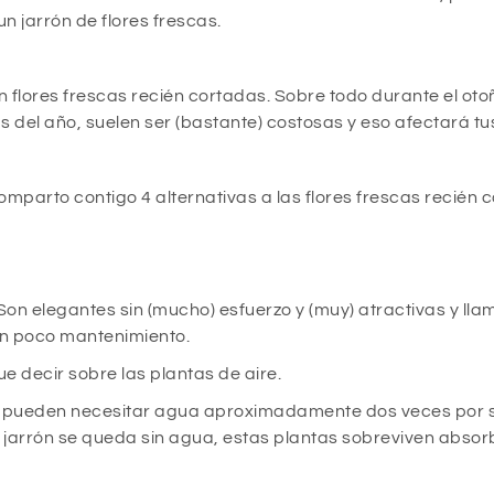
un jarrón de flores frescas.
 flores frescas recién cortadas. Sobre todo durante el otoñ
 del año, suelen ser (bastante) costosas y eso afectará t
mparto contigo 4 alternativas a las flores frescas recién 
on elegantes sin (mucho) esfuerzo y (muy) atractivas y llam
en poco mantenimiento.
e decir sobre las plantas de aire.
cos, pueden necesitar agua aproximadamente dos veces por
l jarrón se queda sin agua, estas plantas sobreviven absor