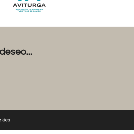
deseo...
okies