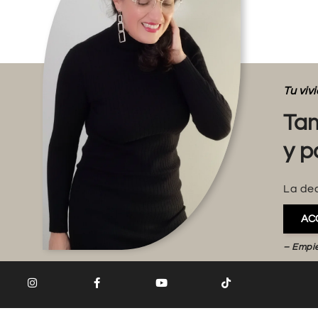
Tu vi
Tam
y p
La dec
AC
– Empi