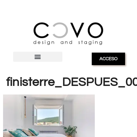
ACCESO
finisterre_DESPUES_0