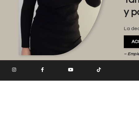
y p
La dec
AC
– Empi