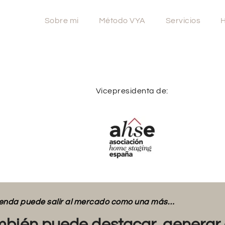
Sobre mi
Método VYA
Servicios
H
Vicepresidenta de:
vienda puede salir al mercado como una más…
bién puede destacar, generar 