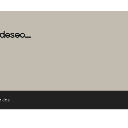
deseo...
okies