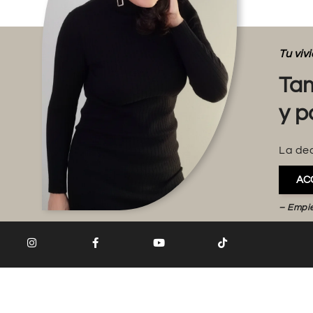
Tu vi
Tam
y p
La dec
AC
– Empi