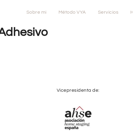
Sobre mi
Método VYA
Servicios
H
Adhesivo
Vicepresidenta de: