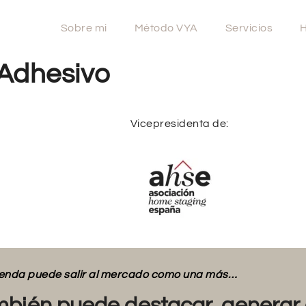
Sobre mi
Método VYA
Servicios
H
Adhesivo
Vicepresidenta de:
vienda puede salir al mercado como una más…
bién puede destacar, generar 