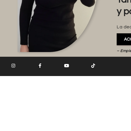
y p
La dec
AC
– Empi