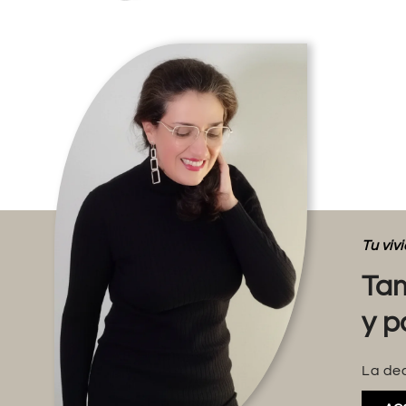
Tu vi
Tam
y p
La dec