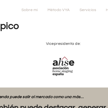
Sobre mi
Método VYA
Servicios
H
pico
Vicepresidenta de:
vienda puede salir al mercado como una más…
bién puede destacar, generar 