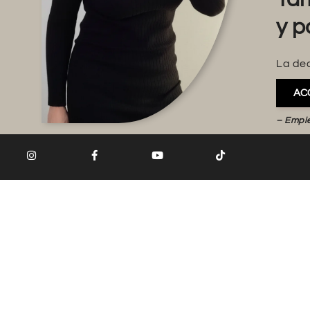
y p
La dec
AC
– Empi