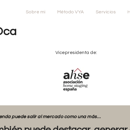
Sobre mi
Método VYA
Servicios
H
Oca
Vicepresidenta de:
vienda puede salir al mercado como una más…
bién puede destacar, generar 