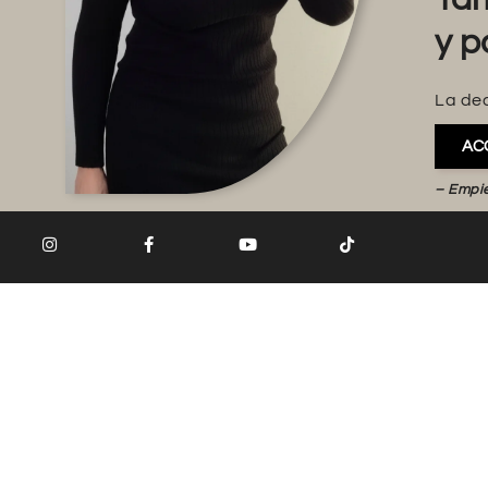
y p
La dec
AC
– Empi