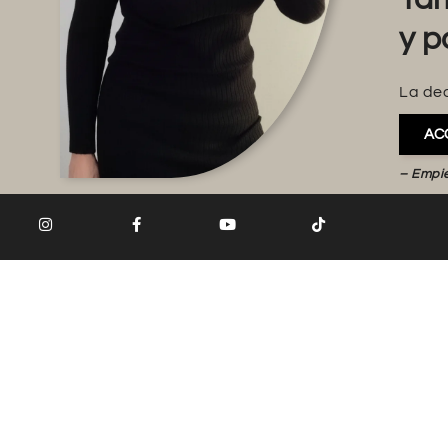
y p
La dec
AC
– Empi