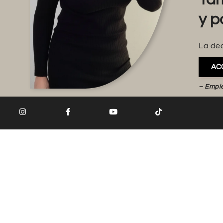
y p
La dec
AC
– Empi