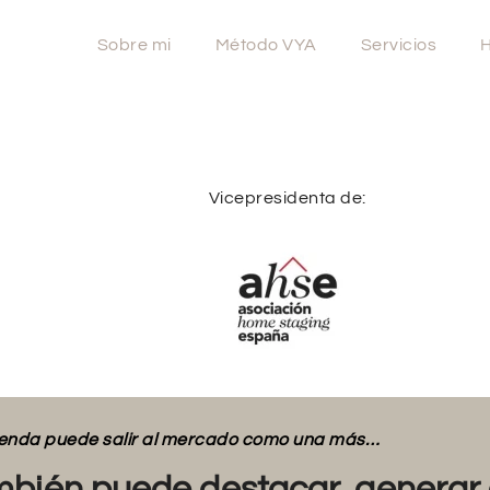
Sobre mi
Método VYA
Servicios
H
Vicepresidenta de:
vienda puede salir al mercado como una más…
bién puede destacar, generar 