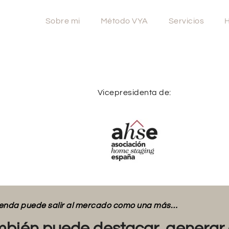
Sobre mi
Método VYA
Servicios
H
Vicepresidenta de:
vienda puede salir al mercado como una más…
bién puede destacar, generar 