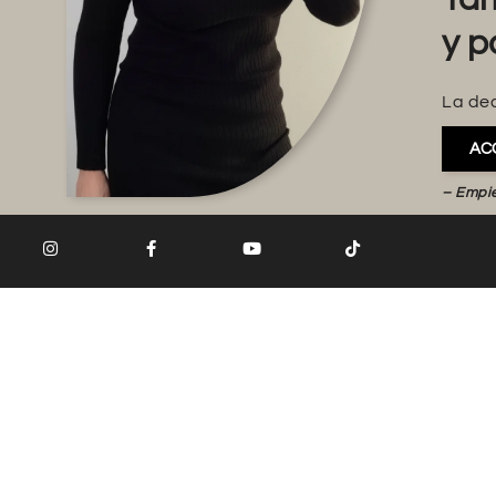
y p
La dec
AC
– Empi