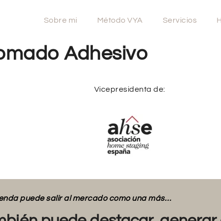
Sobre mi
Método VYA
Servicios
H
romado Adhesivo
Vicepresidenta de:
vienda puede salir al mercado como una más…
bién puede destacar, generar 