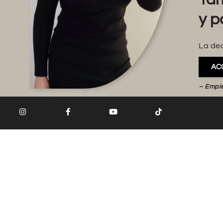
y p
La dec
AC
– Empi