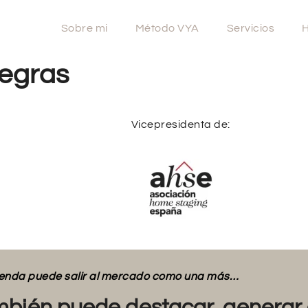
Sobre mi
Método VYA
Servicios
H
egras
Vicepresidenta de:
vienda puede salir al mercado como una más…
bién puede destacar, generar 