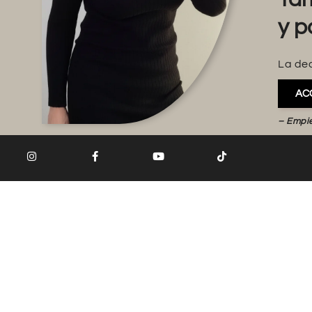
y p
La dec
AC
– Empi