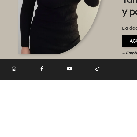
y p
La dec
AC
– Empi