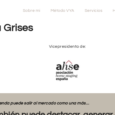
Sobre mi
Método VYA
Servicios
H
 Grises
Vicepresidenta de:
vienda puede salir al mercado como una más…
bién puede destacar, generar 