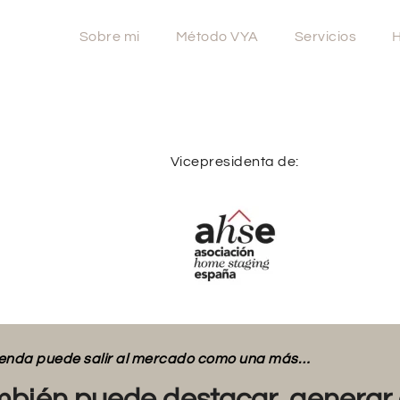
Sobre mi
Método VYA
Servicios
H
Vicepresidenta de:
vienda puede salir al mercado como una más…
bién puede destacar, generar 