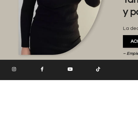
y p
La dec
AC
– Empi