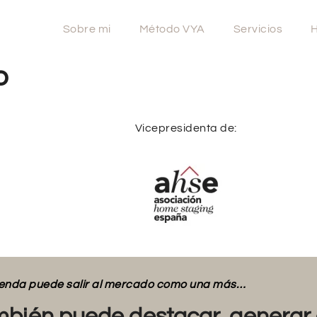
Sobre mi
Método VYA
Servicios
H
o
Vicepresidenta de:
vienda puede salir al mercado como una más…
bién puede destacar, generar 