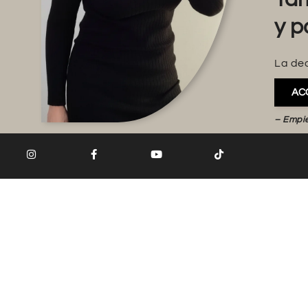
y p
La dec
AC
– Empi