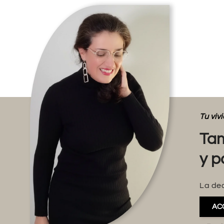
Tu vi
Tam
y p
La dec
AC