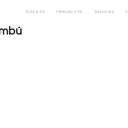
Sobre mi
Método VYA
Servicios
H
ambú