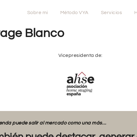
Sobre mi
Método VYA
Servicios
H
tage Blanco
Vicepresidenta de:
vienda puede salir al mercado como una más…
bién puede destacar, generar 