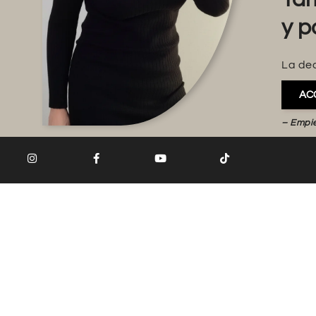
y p
La dec
AC
– Empi