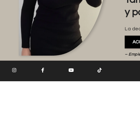
y p
La dec
AC
– Empi