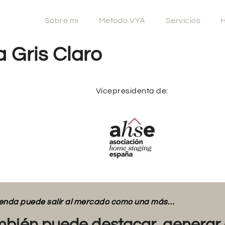
Sobre mi
Método VYA
Servicios
H
a Gris Claro
Vicepresidenta de:
vienda puede salir al mercado como una más…
bién puede destacar, generar 