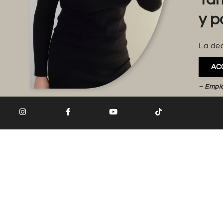
y p
La dec
AC
– Empi