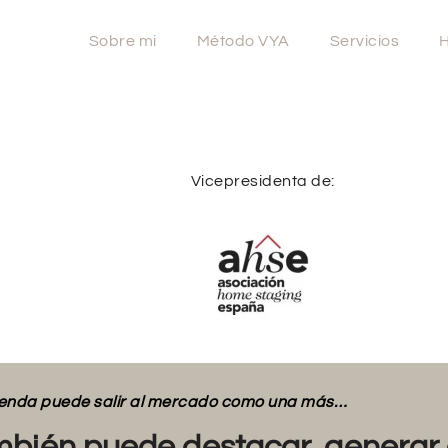
Sobre mi
Método VYA
Servicios
H
Vicepresidenta de:
vienda puede salir al mercado como una más…
bién puede destacar, generar 