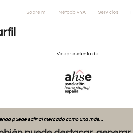
Sobre mi
Método VYA
Servicios
H
fil
Vicepresidenta de:
vienda puede salir al mercado como una más…
bién puede destacar, generar 