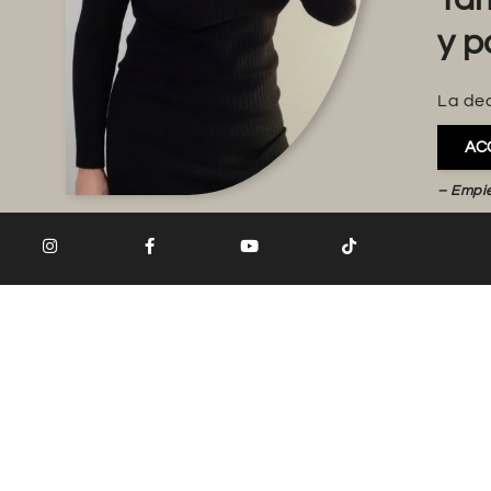
y p
La dec
AC
– Empi