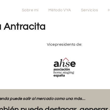
Sobre mi
Método VYA
Servicios
H
a Antracita
Vicepresidenta de:
vienda puede salir al mercado como una más…
bién puede destacar, generar 