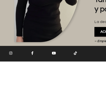
y p
La dec
AC
– Empi