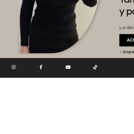
y p
La dec
AC
– Empi