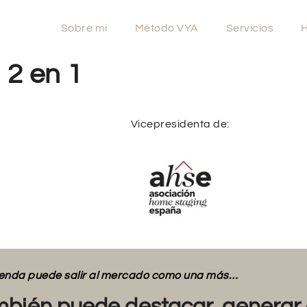
Sobre mi
Método VYA
Servicios
H
 2 en 1
Vicepresidenta de:
vienda puede salir al mercado como una más…
bién puede destacar, generar 