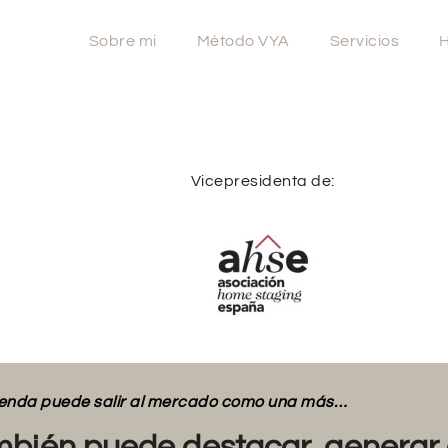
Sobre mi
Método VYA
Servicios
H
Vicepresidenta de:
vienda puede salir al mercado como una más…
bién puede destacar, generar 