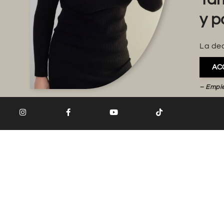
y p
La dec
AC
– Empi