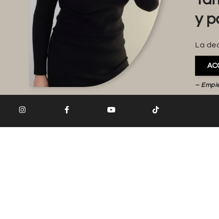
y p
La dec
AC
– Empi