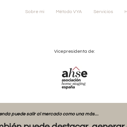
Sobre mi
Método VYA
Servicios
H
Vicepresidenta de:
vienda puede salir al mercado como una más…
bién puede destacar, generar 