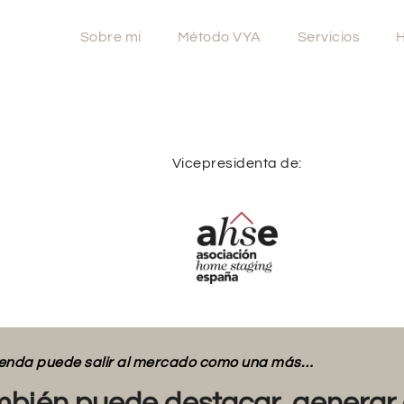
Sobre mi
Método VYA
Servicios
H
Vicepresidenta de:
vienda puede salir al mercado como una más…
bién puede destacar, generar 