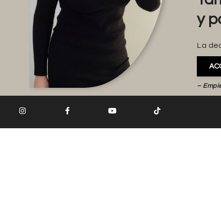
y p
La dec
AC
– Empi