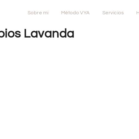
Sobre mi
Método VYA
Servicios
H
bios Lavanda