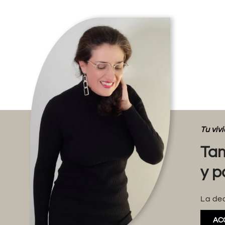
Tu vi
Tam
y p
La dec
AC