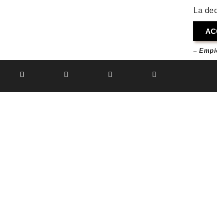
La dec
AC
– Empi