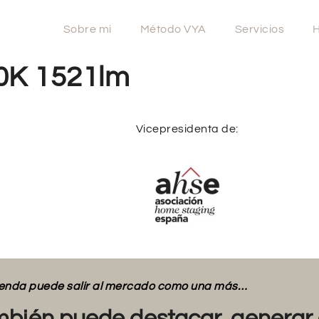
Sobre mi
Método VYA
Servicios
H
0K 1521lm
Vicepresidenta de:
vienda puede salir al mercado como una más…
bién puede destacar, generar 