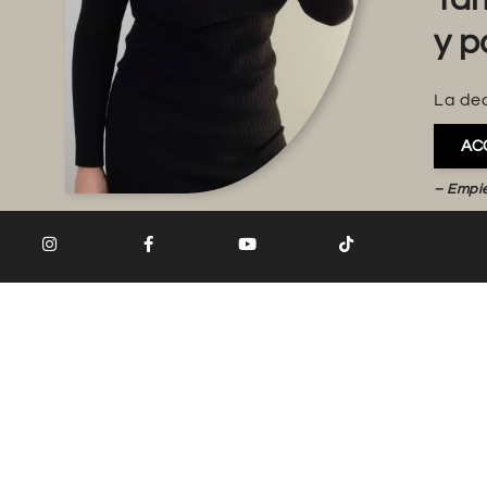
y p
La dec
AC
– Empi