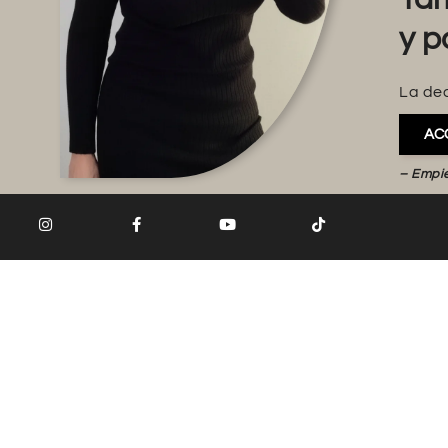
y p
La dec
AC
– Empi