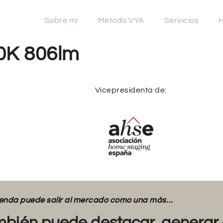
Sobre mi
Método VYA
Servicios
H
0K 806lm
Vicepresidenta de:
vienda puede salir al mercado como una más…
bién puede destacar, generar 