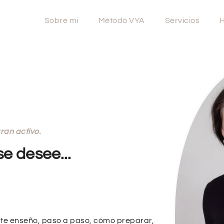
Sobre mi
Método VYA
Servicios
H
ran activo.
e desee...
 te enseño, paso a paso, cómo preparar,