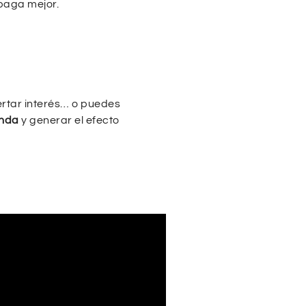
 paga mejor.
ertar interés… o puedes
enda
y generar el efecto