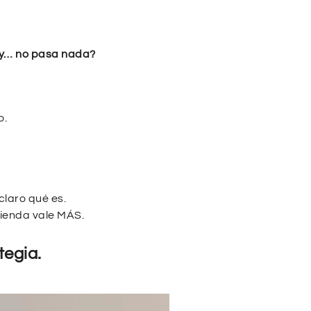
 y… no pasa nada?
o.
claro qué es.
vienda vale MÁS.
tegia.