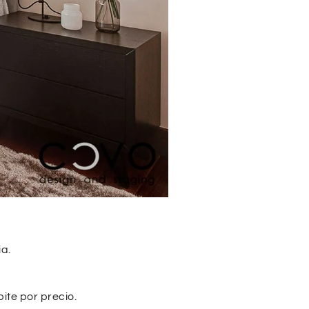
a.
te por precio.