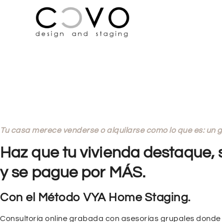
Tu casa merece venderse o alquilarse como lo que es: un g
Haz que tu vivienda destaque, s
y se pague por MÁS.
Con el Método VYA Home Staging.
Consultoría online grabada con asesorías grupales donde