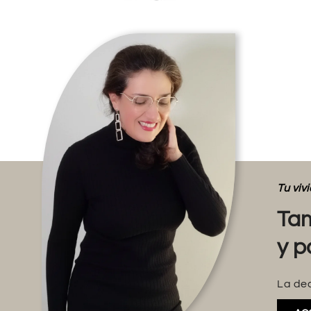
Tu vi
Tam
y p
La dec