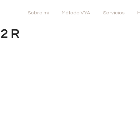
Sobre mi
Método VYA
Servicios
H
 2 R