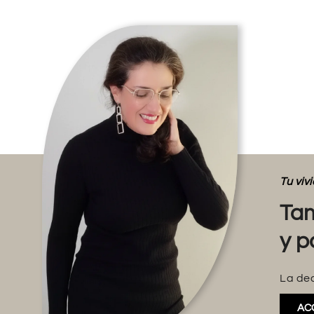
Tu vi
Tam
y p
La dec
AC