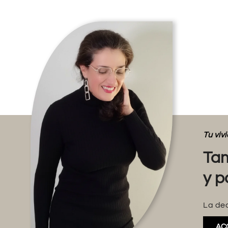
Tu vi
Tam
y p
La dec
AC