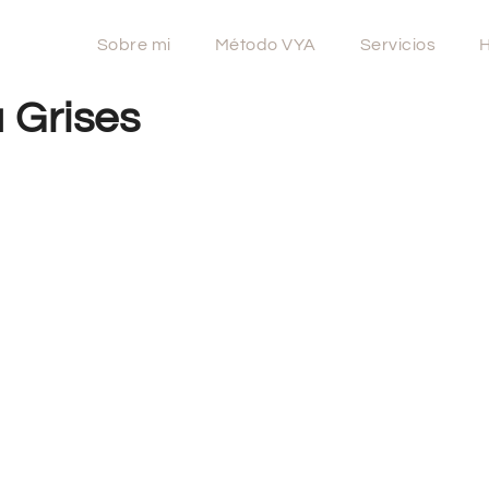
Sobre mi
Método VYA
Servicios
H
 Grises