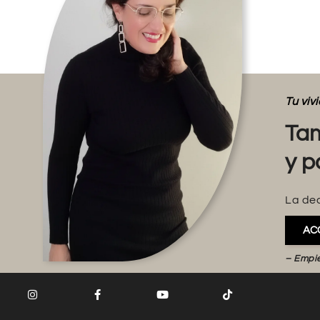
Tu vi
Tam
y p
La dec
AC
– Empi