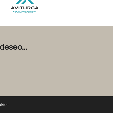
deseo...
okies