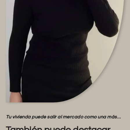
Tu vivienda puede salir al mercado como una más…