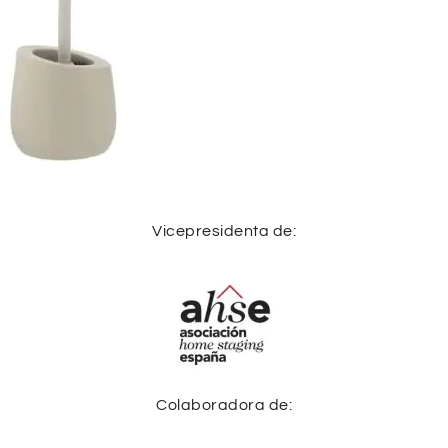
Vicepresidenta de:
Colaboradora de: