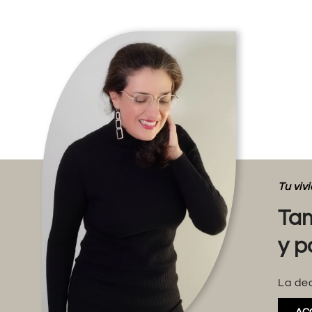
Tu vi
Tam
y p
La dec