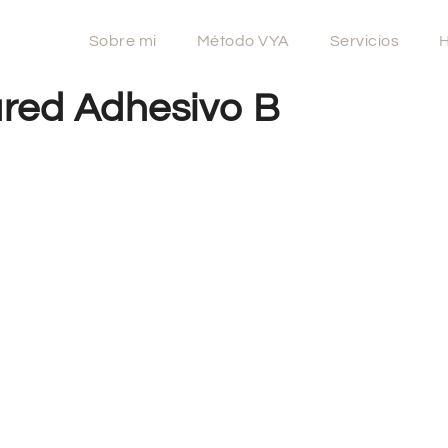
Sobre mi
Método VYA
Servicios
H
red Adhesivo B