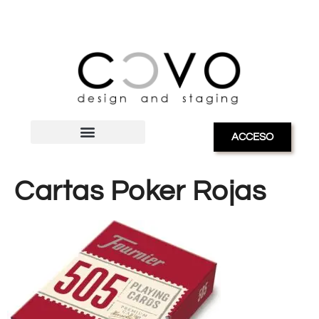
ACCESO
Cartas Poker Rojas