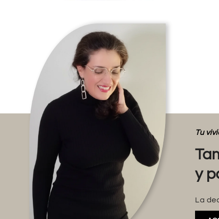
Tu vi
Tam
y p
La dec