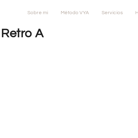
Sobre mi
Método VYA
Servicios
H
 Retro A